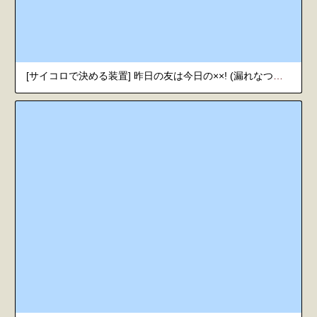
[サイコロで決める装置] 昨日の友は今日の××! (漏れなつ。) [韓国翻訳] [DL版]