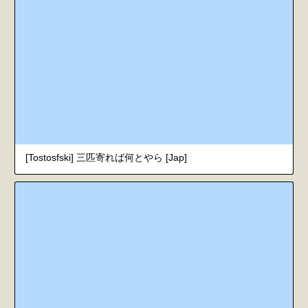
[Tostosfski] 三匹寄れば何とやら [Jap]