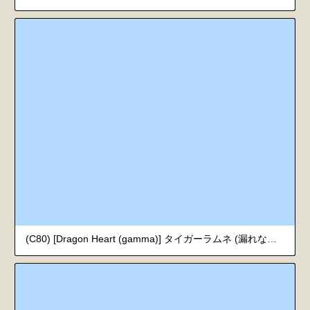
(C80) [Dragon Heart (gamma)] タイガーラムネ (漏れなつ。) [韓国翻訳]