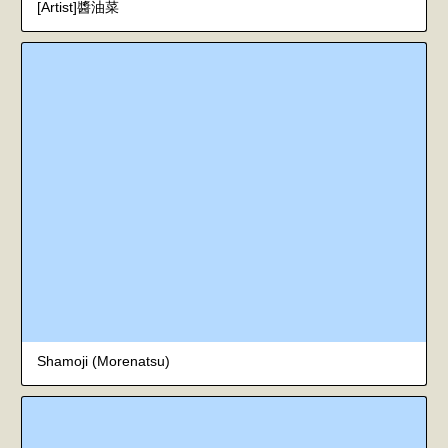
[Artist]醬油菜
Shamoji (Morenatsu)