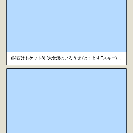
(関西けもケット8) [大食漢のいろうぜ (とすとすFスキー)] 巓さんは×××を知らない (漏れなつ。)