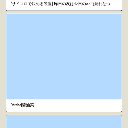
[サイコロで決める装置] 昨日の友は今日の××! (漏れなつ。) [韓国翻訳] [DL版]
[Artist]醬油菜