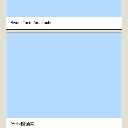
Sweet Taste Amakuchi
[Artist]醬油菜