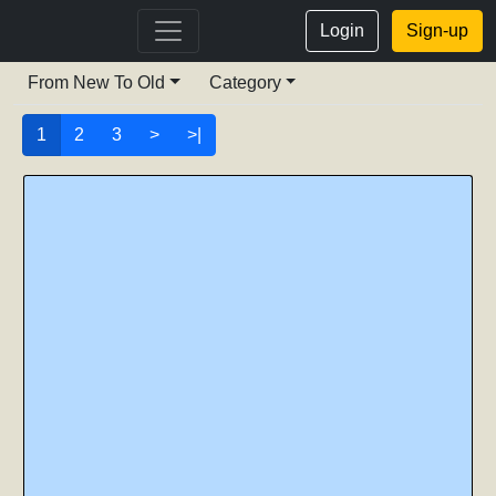
Login
Sign-up
From New To Old
Category
1
2
3
>
>|