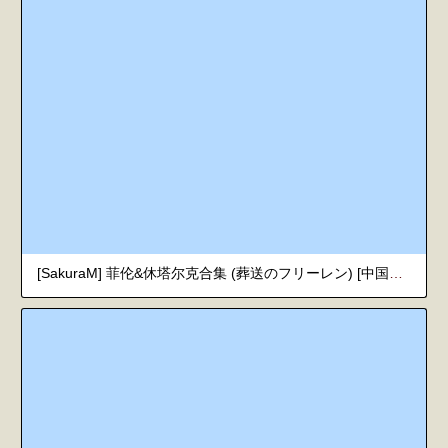
[SakuraM] 菲伦&休塔尔克合集 (葬送のフリーレン) [中国翻訳]