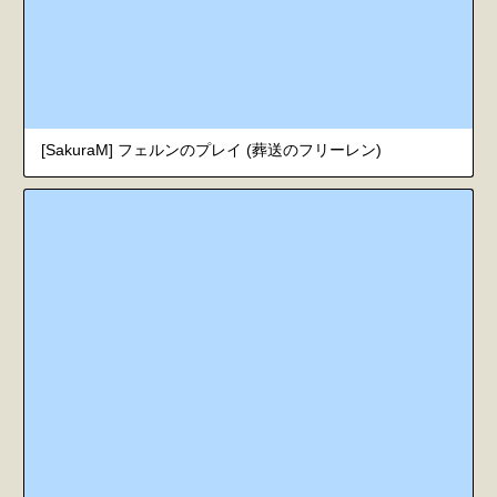
[SakuraM] フェルンのプレイ (葬送のフリーレン)