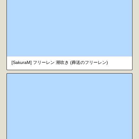
[SakuraM] フリーレン 潮吹き (葬送のフリーレン)