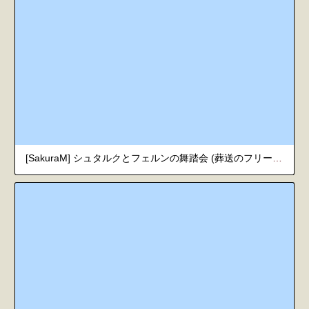
[SakuraM] シュタルクとフェルンの舞踏会 (葬送のフリーレン)