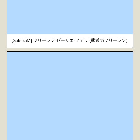
[SakuraM] フリーレン ゼーリエ フェラ (葬送のフリーレン)