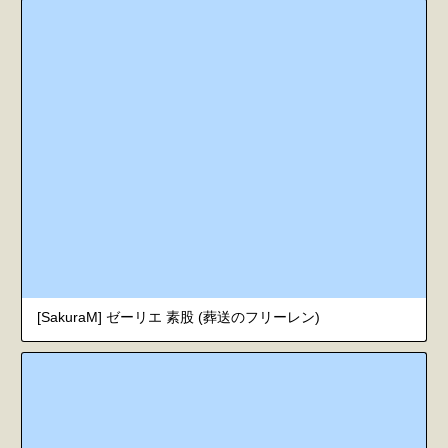
[SakuraM] ゼーリエ 素股 (葬送のフリーレン)