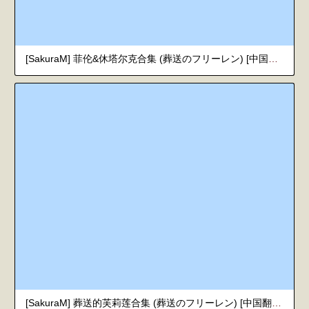
[SakuraM] 菲伦&休塔尔克合集 (葬送のフリーレン) [中国翻訳]
[SakuraM] 葬送的芙莉莲合集 (葬送のフリーレン) [中国翻訳]