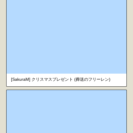
[SakuraM] クリスマスプレゼント (葬送のフリーレン)