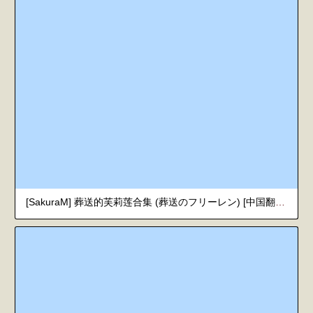
[SakuraM] 葬送的芙莉莲合集 (葬送のフリーレン) [中国翻訳]