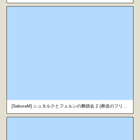
[SakuraM] シュタルクとフェルンの舞踏会 2 (葬送のフリーレン)