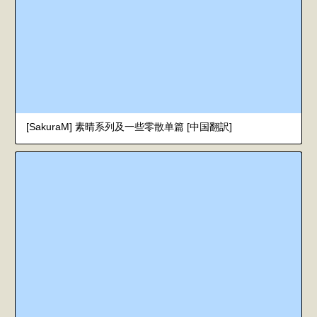
[SakuraM] 素晴系列及一些零散单篇 [中国翻訳]