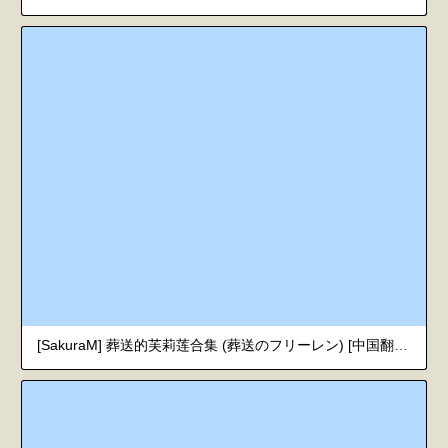
[SakuraM] 葬送的芙莉莲合集 (葬送のフリーレン) [中国翻訳]