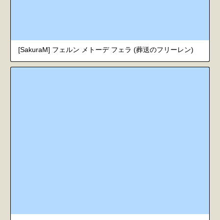
[SakuraM] フェルン メトーデ フェラ (葬送のフリーレン)