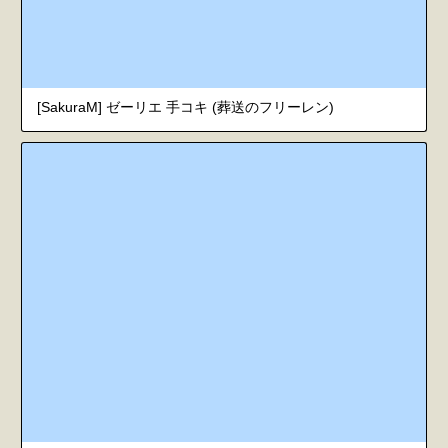
[SakuraM] ゼーリエ 手コキ (葬送のフリーレン)