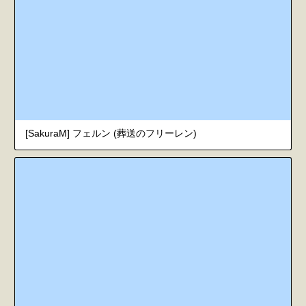
[SakuraM] フェルン (葬送のフリーレン)