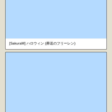
[SakuraM] ハロウィン (葬送のフリーレン)