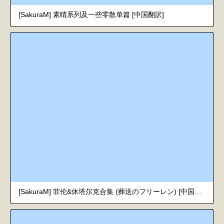
[SakuraM] 素晴系列及一些零散单篇 [中国翻訳]
[SakuraM] 菲伦&休塔尔克合集 (葬送のフリーレン) [中国翻訳]