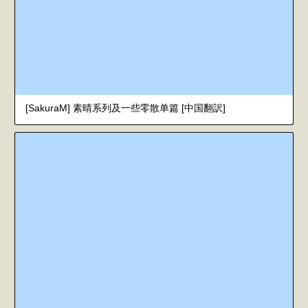
[SakuraM] 素晴系列及一些零散单篇 [中国翻訳]