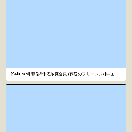
[SakuraM] 菲伦&休塔尔克合集 (葬送のフリーレン) [中国翻訳]