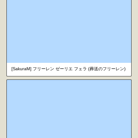
[SakuraM] フリーレン ゼーリエ フェラ (葬送のフリーレン)