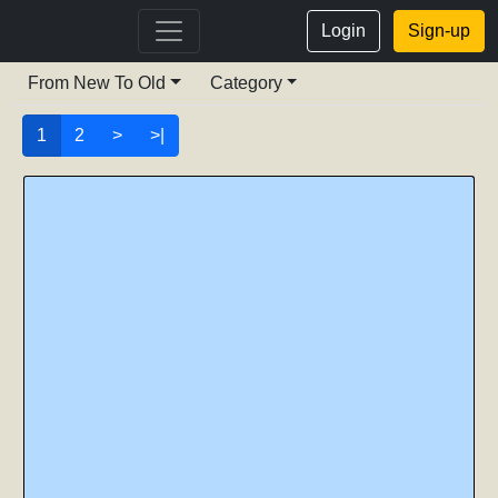
Login
Sign-up
From New To Old
Category
1
2
>
>|