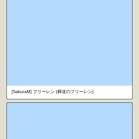
[SakuraM] フリーレン (葬送のフリーレン)