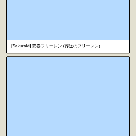
[SakuraM] 売春フリーレン (葬送のフリーレン)