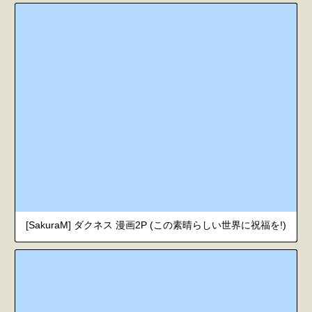
[SakuraM] ダクネス 漫画2P (この素晴らしい世界に祝福を!)