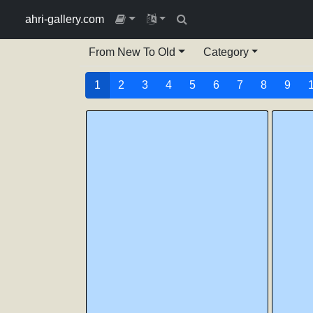
ahri-gallery.com
From New To Old
Category
1
2
3
4
5
6
7
8
9