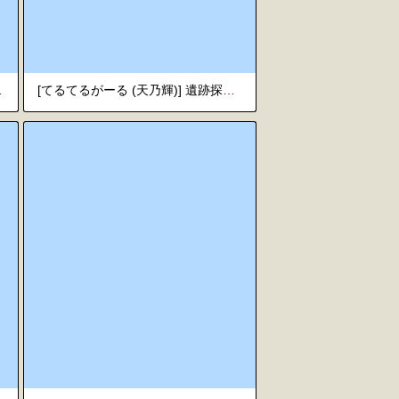
薬 (東方Project)
[てるてるがーる (天乃輝)] 遺跡探索をしようとしたら触手に捕まって妊娠するまで犯される話 [英訳]