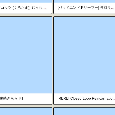
[吟醸マゴッツ (くろたま)] むっちむちお肉ボディの幽霊ちゃんに性欲ぶちまける話 [中文翻譯]
[バッドエンドドリーマー] 寝取ラレンサ4 ワタシのオムファタル [韓国翻訳]
鬼崎きらら [4]
[RERE] Closed Loop Reincarnati