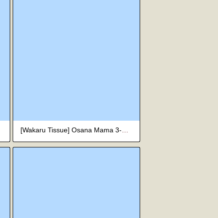
[Wakaru Tissue] Osana Mama 3-Nensei (Nanka Tanoshikute Kimochiii Koto) [Digital] [Textless]