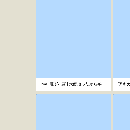
[ma_鹿 (A_鹿)] 天使拾ったから孕ませる 〜おじさん専用ボテ腹オナホになるまでの記録〜