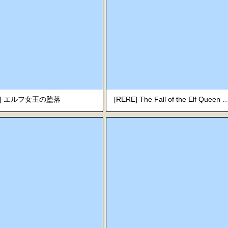
RE] エルフ女王の堕落
[RERE] The Fall of the Elf Queen 