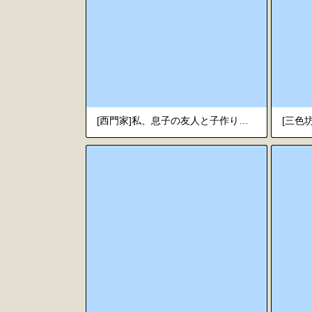
[西門家]私、息子の友人と子作りすることになりました[机翻自用]