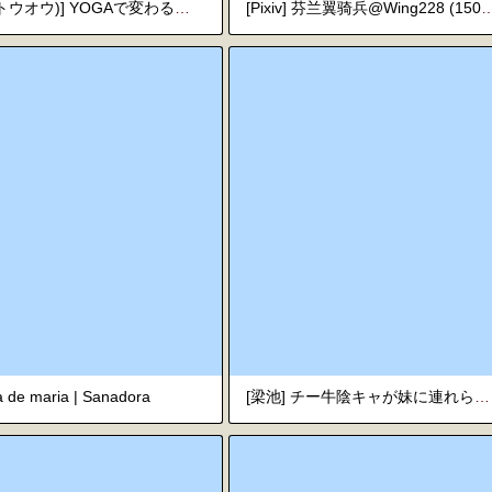
[秘蜜(トウオウ)] YOGAで変わる貴方の人生とボディメイク [中国翻訳]
[Pixiv] 芬兰翼骑兵@Wing228 (15040315
ia de maria | Sanadora
[梁池] チー牛陰キャが妹に連れられ修学旅行JKしかいない大浴場で現役JKとゴムなし18Pハーレム大乱交！！ [中国翻訳]