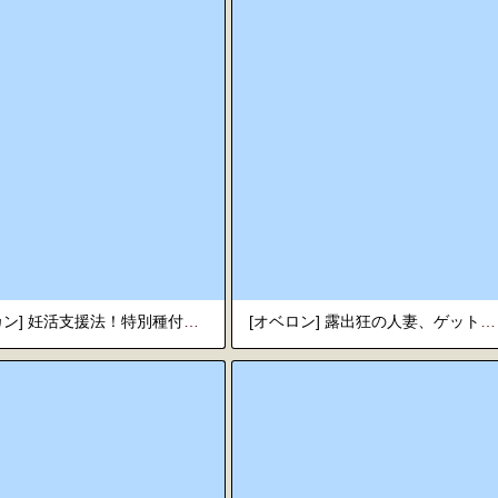
[アキカン] 妊活支援法！特別種付師 【園田ひかり編】[スペイン翻訳]
[オベロン] 露出狂の人妻、ゲットだぜ! [スペイン翻訳]