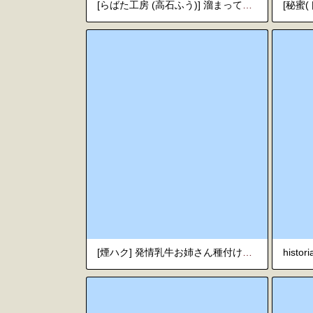
[らばた工房 (高石ふう)] 溜まっているもの全部 君の中に注ぎたくて [英訳] [DL版]
[煙ハク] 発情乳牛お姉さん種付け搾りたてミルク
histor