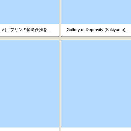
[にゃろメ]ゴブリンの輸送任務をするS級冒険者の師匠
[Gallery of Depravity (Sakiyume)] うさぎの姉さんのヤバイ