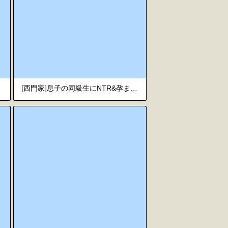
[西門家]息子の同級生にNTR&孕ませられた巨乳美人母[机翻自用]