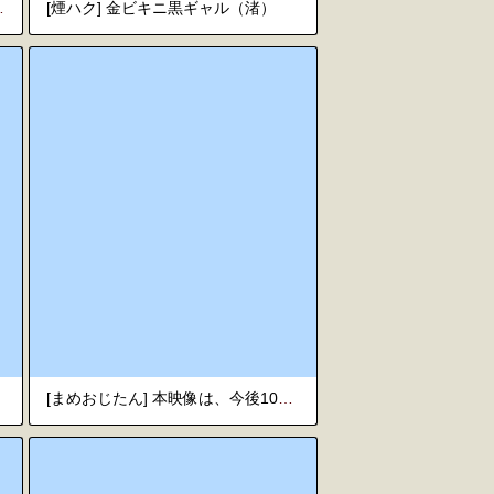
) 2026.08.01
[煙ハク] 金ビキニ黒ギャル（渚）
[まめおじたん] 本映像は、今後100年間にわたり非公開とされる [書換え版]