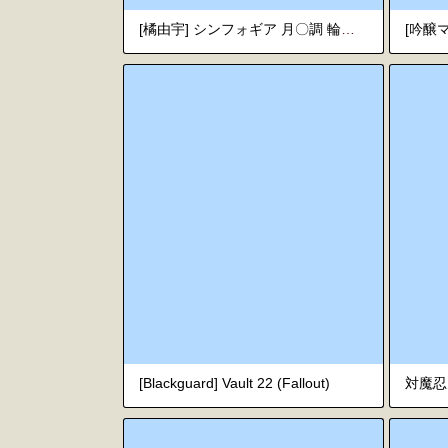
[橘由宇] シンフォギア 月〇調 輪姦 (戦姫絶唱シンフォギア) [中国翻訳]
[Blackguard] Vault 22 (Fallout)
対魔忍