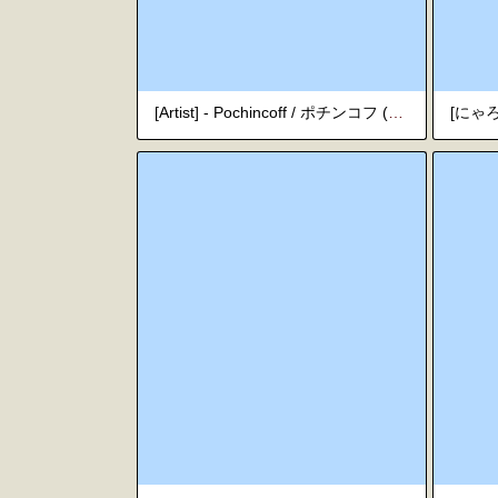
[Artist] - Pochincoff / ポチンコフ (Pt. 9) [Uncensored]