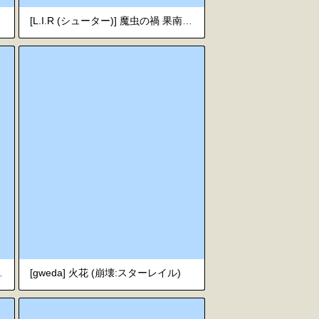
[L.I.R (シューター)] 魔虫の禍 果南苗床篇 (ラブライブ! サンシャイン!!) [英訳]
on [English]
[gweda] 火花 (崩壊:スターレイル)