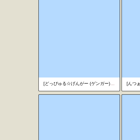
[どっぴゅる☆げんがー (ゲンガー)] 魔法少女が触手に負けるわけないんですけど?2 [中国翻訳]