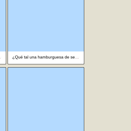
[English]
¿Qué tal una hamburguesa de senos con una gal estadounidense?