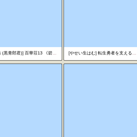
[三色坊 (黒青郎君)] 百華荘13 《碧眼羅刹最後の矜持》 [英訳] [無修正] [DL版]
[やせい生はむ] 転生勇者を支える魔法使いちゃんがチート転生者の手に堕ちる