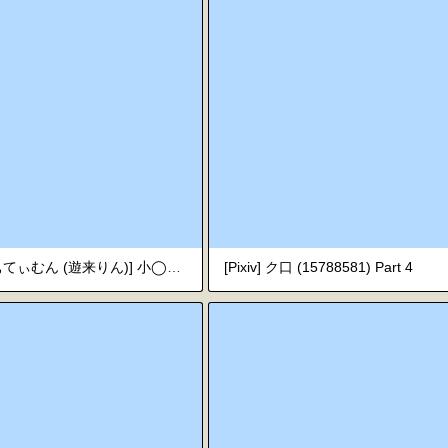
[んつぁてぃむん (遊来りん)] 小◯生で妊娠して赤ちゃん産んじゃいました 総集編 [DL版]
[Pixiv] ク口 (15788581) Part 4