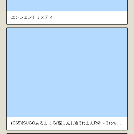
エンシェントミスティ
(C65)[SUGOあるまじろ(森しんじ)]ほわまんR② ~ほわちゃんの初恋~ (Memories Off 2nd)