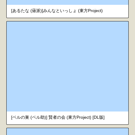
[あるたな (薙派)]みんなといっしょ (東方Project)
[ベルの巣 (ベル助)] 賢者の会 (東方Project) [DL版]