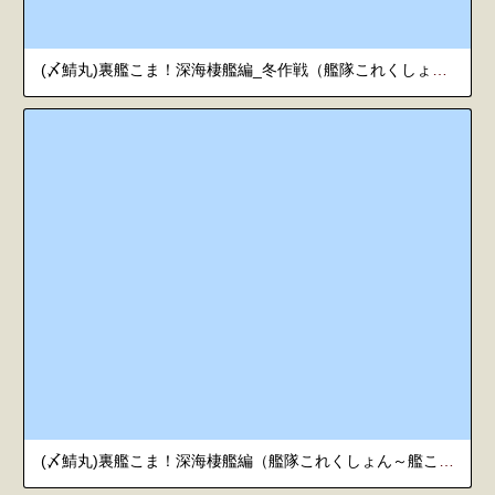
(〆鯖丸)裏艦こま！深海棲艦編_冬作戦（艦隊これくしょん～艦これ～）
(〆鯖丸)裏艦こま！深海棲艦編（艦隊これくしょん～艦これ～）