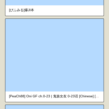
[びふみる]爆JI本
[PeaCh88] Oni GF ch.0-23 | 鬼族女友 0-23话 [Chinese] [易碎品个人汉化] [已完结]