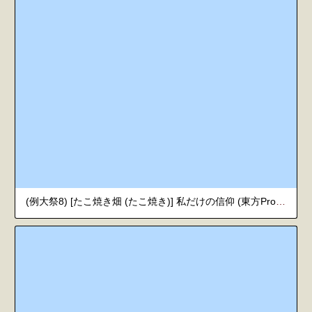
(例大祭8) [たこ焼き畑 (たこ焼き)] 私だけの信仰 (東方Project) [中国翻訳]