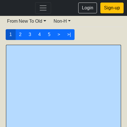
Login
Sign-up
From New To Old
Non-H
1
2
3
4
5
>
>|