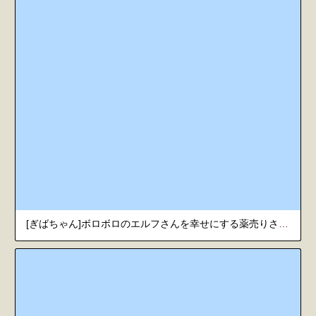
[ぎばちゃん]ボロボロのエルフさんを幸せにする薬売りさん | Boroboro no Elf-san o Shiawasenisuru Kusuri Uri-san