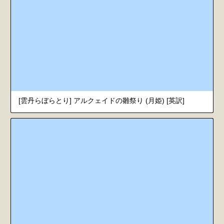
[雲丹らぼらとり] アルクェイドの雛祭り (月姫) [英訳]