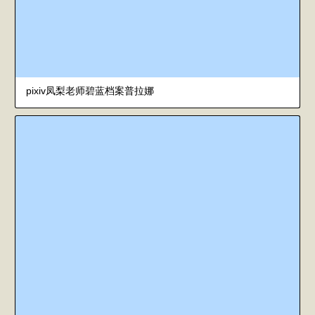
pixiv凤梨老师碧蓝档案普拉娜