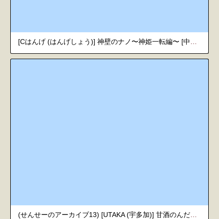
[Cはんげ (はんげしょう)] 神壁のナノ〜神姫一転編〜 [中国翻訳] [DL版]
(せんせーのアーカイブ13) [UTAKA (宇多加)] 甘酒のんだミカとイチャイチャするだけの本。 (ブルーアーカイブ)