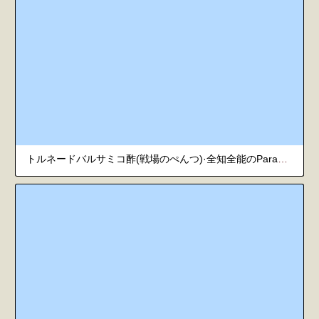
トルネードバルサミコ酢(戦場のぺんつ)·全知全能のParadoxⅠ（明日方舟同人漫画·拉特兰C汉化组）