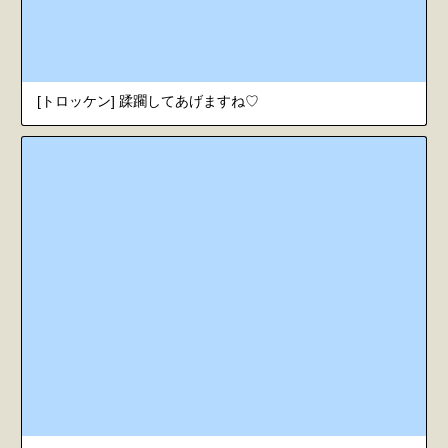
[トロッケン] 蹂躙してあげますね♡