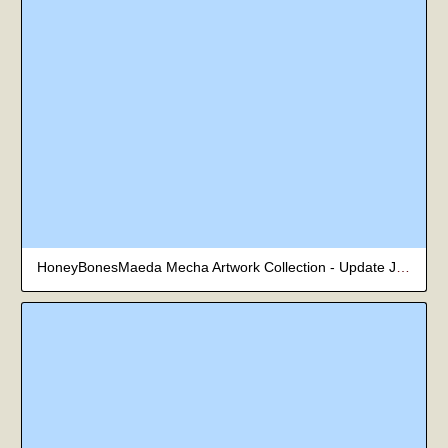
HoneyBonesMaeda Mecha Artwork Collection - Update July 2026