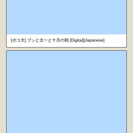
[ポコ犬] ブンと太一と十月の朝 [Digital][Japanese]