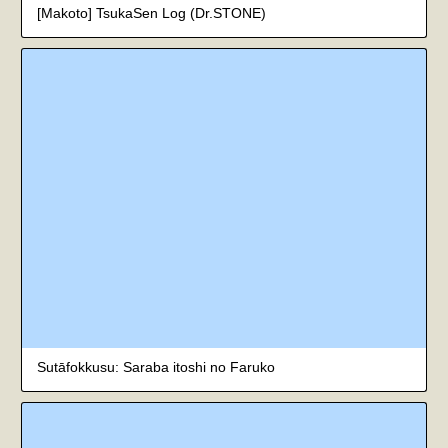
[Makoto] TsukaSen Log (Dr.STONE)
Sutāfokkusu: Saraba itoshi no Faruko