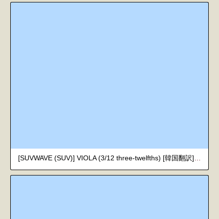
[SUVWAVE (SUV)] VIOLA (3/12 three-twelfths) [韓国翻訳] [DL版]