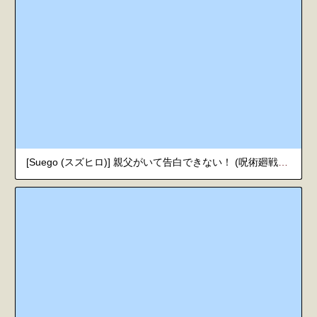
[Suego (スズヒロ)] 親父がいて告白できない！ (呪術廻戦) [韓国翻訳]