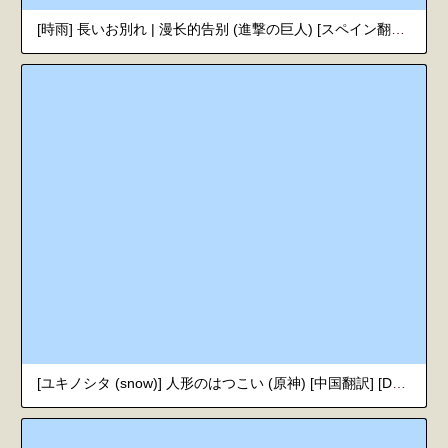
[時雨] 長いお別れ | 漫长的告别 (進撃の巨人) [スペイン翻訳] [DL版]
[ユキノシタ (snow)] 人形のはつこい (原神) [中国翻訳] [DL版]