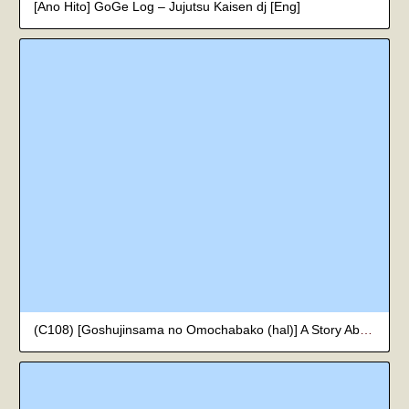
[Ano Hito] GoGe Log – Jujutsu Kaisen dj [Eng]
(C108) [Goshujinsama no Omochabako (hal)] A Story About Breasts in the Isekai Quartet Timeline! (Youjo Senki)[Mister Television]