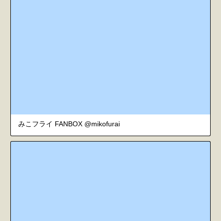
みこフライ FANBOX @mikofurai