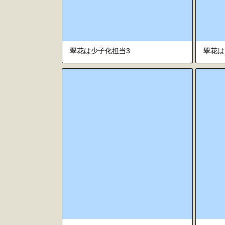
翠花は少子化担当3
翠花は