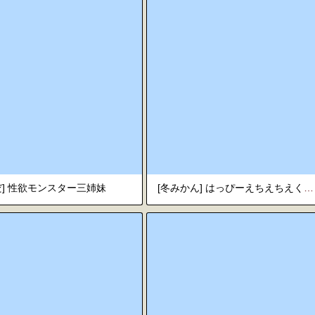
だ] 性欲モンスター三姉妹
[冬みかん] はっぴーえちえちえくすぺりえんす [中国翻訳] [DL版]