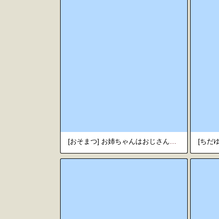
[おそまつ] お姉ちゃんはおじさんに屈しない! (コミックゼロス #124) [中国翻訳] [DL版]