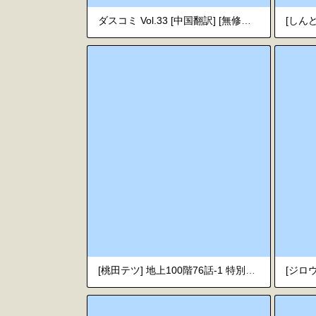
ダスコミ Vol.33 [中国翻訳] [無修正] [DL版]
[桃田テツ] 地上100階76話-1 特別版[中文翻譯][個人漢化]