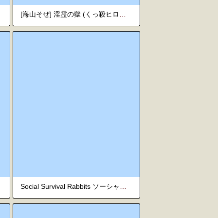
[海山そぜ] 淫霊の獄 (くっ殺ヒロインズVol.56) [Chinese] [紫藤汉化组]
Social Survival Rabbits ソーシャル・サバイバル・ラビッツ