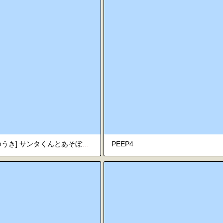
[ちだゆうき] サンタくんとあそぼう！
PEEP4