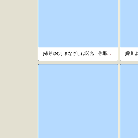
[篠芽ゆひ] まなざしは閃光︱你那閃耀的目光 [Chinese][全1卷]