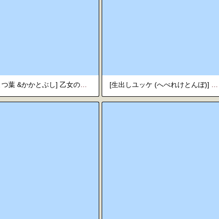
[藤川よつ葉 &かかとぶし] 乙女のおかず
[生出しユッケ (へべれけとんぼ)] 淫獣バスターズ︱淫兽克星 [Chinese][第4卷]