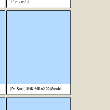
ギャルせん4
[Dr. Stein] 吸烟洗脑 s2 22(Smoking Hypnosis)(催眠烟)