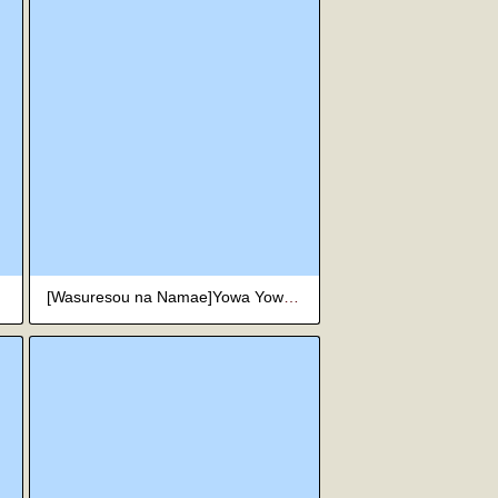
[Wasuresou na Namae]Yowa Yowa Chinpo 3-Ningumi ~ Yowa Yowa Chinpo no Shotaiken-Hen ~[AI翻译]