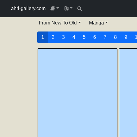
ahri-gallery.com
From New To Old
Manga
1
2
3
4
5
6
7
8
9