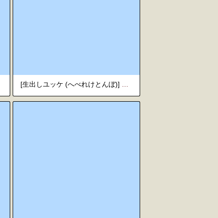
[生出しユッケ (へべれけとんぼ)] 淫獣バスターズ︱淫兽克星 [Chinese][第3卷]