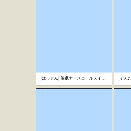
[はっせん] 催眠ナースコールスイッチ -カルテ02 須磨馨子- (COMIC ルクセリア vol.06) [韓国翻訳] [DL版]
[ぞん