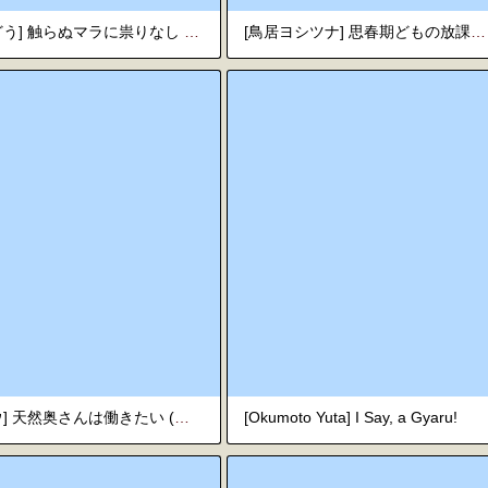
[しんどう] 触らぬマラに祟りなし (COMICグーチョ vol.9) [中国翻訳]
[鳥居ヨシツナ] 思春期どもの放課後 (COMIC 快楽天 2026年7月号) [韓国翻訳] [無修正] [DL版]
[ジロウ] 天然奥さんは働きたい (食べごろ熟女) [英訳] [DL版]
[Okumoto Yuta] I Say, a Gyaru!